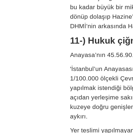
bu kadar büyük bir mik
dönüp dolaşıp Hazine’
DHMİ’nin arkasında Haz
11-) Hukuk çiğ
Anayasa’nın 45.56.90.
'İstanbul’un Anayasası
1/100.000 ölçekli Çev
yapılmak istendiği böl
açıdan yerleşime sakınc
kuzeye doğru genişlem
aykırı.
Yer teslimi yapılmayan