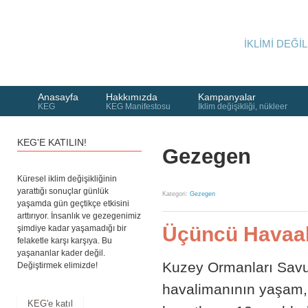
İKLİMİ DEĞİL
Anasayfa
Hakkımızda
Kampanyalar
KEG
KEG Manifestosu
İklim değişikliği, nükleer
KEG'E KATILIN!
Gezegen
Küresel iklim değişikliğinin
yarattığı sonuçlar günlük
Kategori:
Gezegen
yaşamda gün geçtikçe etkisini
arttırıyor. İnsanlık ve gezegenimiz
Üçüncü Havaal
şimdiye kadar yaşamadığı bir
felaketle karşı karşıya. Bu
yaşananlar kader değil.
Kuzey Ormanları Savu
Değiştirmek elimizde!
havalimanının yaşam,