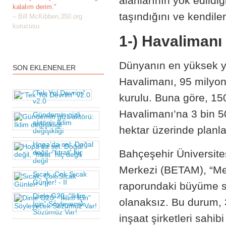
alanlarının yok edildi
kalalım derim."
taşındığını ve kendiler
– Bill McKibben,350.org
kurucusu
1-) Havalimanı
Dünyanın en yüksek yo
SON EKLENENLER
Havalimanı, 95 milyon
“Tek Yol Devrim”
kurulu. Buna göre, 15
v2.0
Havalimanı’na 3 bin 
Gündemin gizli
aktörü: İklim
hektar üzerinde planl
değişikliği
Hopa’da sel: Doğal
Bahçeşehir Üniversite
değil, “fıtrat” hiç
değil
Merkezi (BETAM), “Me
Sıcak, Çok Sıcak
Günler! - II
raporundaki büyüme s
Dinle G20; “İklim
olanaksız. Bu durum, 
İçin” Söyleyecek
Sözümüz Var!
inşaat şirketleri sahi