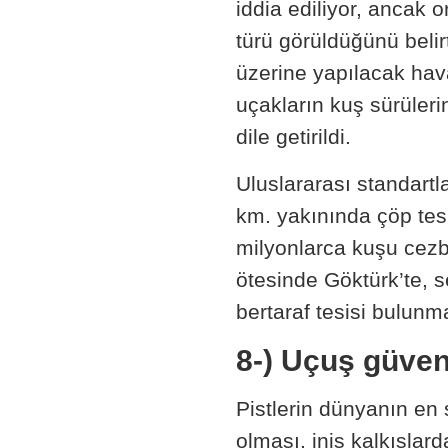
iddia ediliyor, ancak 
türü görüldüğünü belir
üzerine yapılacak hava
uçakların kuş sürüleri
dile getirildi.
Uluslararası standartl
km. yakınında çöp tes
milyonlarca kuşu cezb
ötesinde Göktürk’te, 
bertaraf tesisi bulunm
8-) Uçuş güvenli
Pistlerin dünyanın en 
olması, iniş kalkışlar