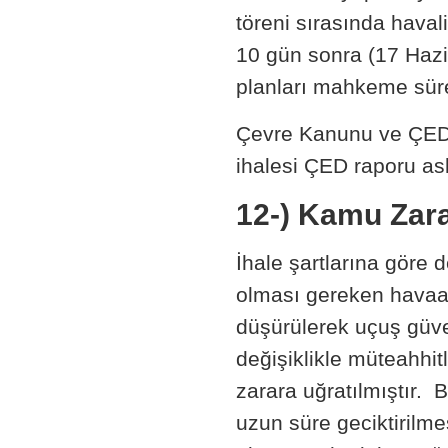
töreni sırasında haval
10 gün sonra (17 Hazi
planları mahkeme sürec
Çevre Kanunu ve ÇED Y
ihalesi ÇED raporu a
12-)
Kamu Zarar
İhale şartlarına göre
olması gereken havaa
düşürülerek uçuş güven
değişiklikle müteahhit
zarara uğratılmıştır. 
uzun süre geciktirilm