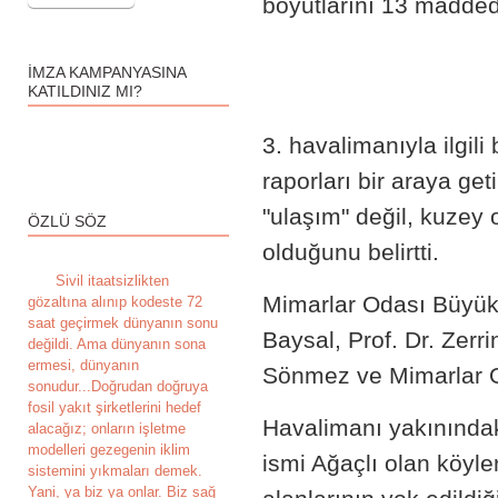
boyutlarını 13 maddede
İMZA KAMPANYASINA
KATILDINIZ MI?
3. havalimanıyla ilgil
raporları bir araya get
"ulaşım" değil, kuzey 
ÖZLÜ SÖZ
olduğunu belirtti.
S
ivil itaatsizlikten
Mimarlar Odası Büyükk
gözaltına alınıp kodeste 72
saat geçirmek dünyanın sonu
Baysal, Prof. Dr. Zerr
değildi. Ama dünyanın sona
ermesi, dünyanın
Sönmez ve Mimarlar Od
sonudur...Doğrudan doğruya
fosil yakıt şirketlerini hedef
Havalimanı yakınında
alacağız; onların işletme
modelleri gezegenin iklim
ismi Ağaçlı olan köyl
sistemini yıkmaları demek.
Yani, ya biz ya onlar. Biz sağ