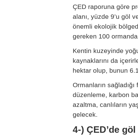
ÇED raporuna göre pro
alanı, yüzde 9’u göl v
önemli ekolojik bölged
gereken 100 ormandan
Kentin kuzeyinde yoğu
kaynaklarını da içerir
hektar olup, bunun 6.1
Ormanların sağladığı f
düzenleme, karbon bağ
azaltma, canlıların 
gelecek.
4-) ÇED’de göl v