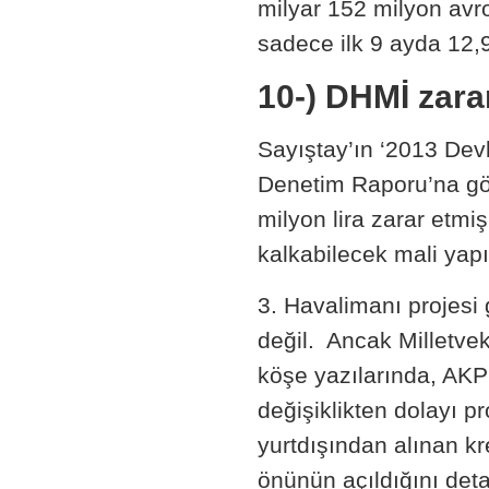
milyar 152 milyon avro
sadece ilk 9 ayda 12,9 
10-) DHMİ zara
Sayıştay’ın ‘2013 Dev
Denetim Raporu’na gö
milyon lira zarar etmi
kalkabilecek mali yap
3. Havalimanı projesi
değil. Ancak Milletve
köşe yazılarında, AKP
değişiklikten dolayı p
yurtdışından alınan k
önünün açıldığını det