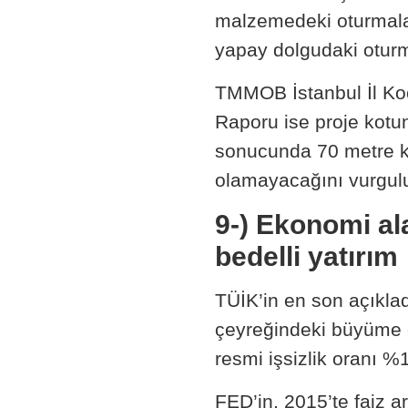
malzemedeki oturmala
yapay dolgudaki otur
TMMOB İstanbul İl Ko
Raporu ise proje kot
sonucunda 70 metre ko
olamayacağını vurgul
9-) Ekonomi al
bedelli yatırım
TÜİK’in en son açıklad
çeyreğindeki büyüme 
resmi işsizlik oranı 
FED’in, 2015’te faiz a