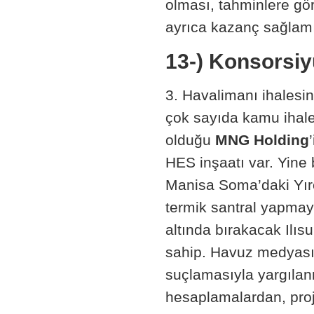
olması, tahminlere gö
ayrıca kazanç sağlamı
13-) Konsorsiy
3. Havalimanı ihalesin
çok sayıda kamu ihale
olduğu
MNG Holding
HES inşaatı var. Yine
Manisa Soma’daki Yırc
termik santral yapmay
altında bırakacak Ilıs
sahip. Havuz medyası 
suçlamasıyla yargılan
hesaplamalardan, proj