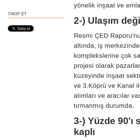
yönelik inşaat ve emlak
TAKİP ET
2-) Ulaşım değ
Resmi ÇED Raporu'nun
altında, iş merkezind
komplekslerine çok say
projesi olarak pazarla
kuzeyinde inşaat sektö
ve 3.Köprü ve Kanal ile
alımları ve aracılar v
tırmanmış durumda.
3-)
Yüzde
90'ı 
kaplı