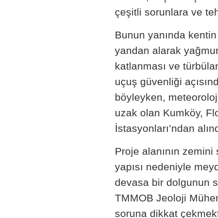
çeşitli sorunlara ve te
Bunun yanında kentin 
yandan alarak yağmurl
katlanması ve türbülan
uçuş güvenliği açısınd
böyleyken, meteoroloj
uzak olan Kumköy, Fl
İstasyonları’ndan alınd
Proje alanının zemini
yapısı nedeniyle meyd
devasa bir dolgunun st
TMMOB Jeoloji Mühend
soruna dikkat çekmek