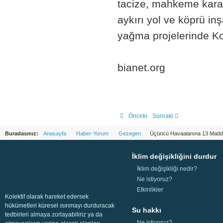
tacize, mahkeme karar
aykırı yol ve köprü inş
yağma projelerinde Ko
bianet.org
Önceki
Sonraki
Buradasınız:
Anasayfa
Haber-Yorum
Gezegen
Üçüncü Havaalanına 13 Madde
İklim değişikliğini durdur
İklim değişikliği nedir?
Ne istiyoruz?
Etkinlikler
Kolektif olarak hareket edersek
hükümetleri küresel ısınmayı durduracak
Su hakkı
tedbirleri almaya zorlayabiliriz ya da
Ne istiyoruz?