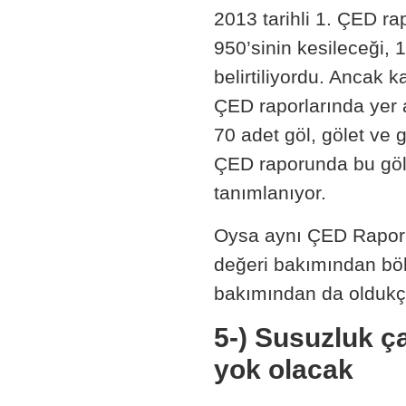
2013 tarihli 1. ÇED r
950’sinin kesileceği, 
belirtiliyordu. Ancak k
ÇED raporlarında yer 
70 adet göl, gölet ve 
ÇED raporunda bu gölle
tanımlanıyor.
Oysa aynı ÇED Raporla
değeri bakımından bölge
bakımından da oldukça
5-) Susuzluk ç
yok olacak