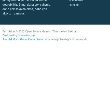
almayanların yerine alacak olanları
getirebiliriz. Şimdi daha çok çalışma,
Etkinlikler
daha çok sokakta olma, daha çok
aktivizm zamanı.
Telif Hakkı © 2020 Open Source Matters. Tüm Hakları Saklıdır.
Designed by
JoomlArt.com
.
Joomla!
,
GNU Genel Kamu Lisansı
altında dağıtılan özgür bir yazılımdır.