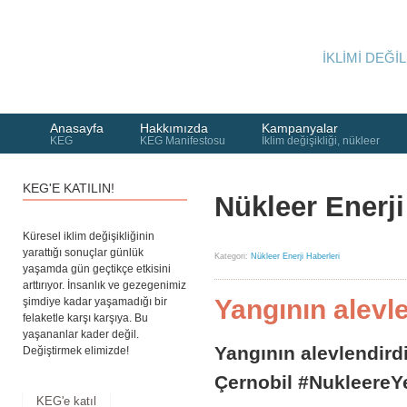
İKLİMİ DEĞİL
Anasayfa
Hakkımızda
Kampanyalar
KEG
KEG Manifestosu
İklim değişikliği, nükleer
KEG'E KATILIN!
Nükleer Enerji
Küresel iklim değişikliğinin
yarattığı sonuçlar günlük
Kategori:
Nükleer Enerji Haberleri
yaşamda gün geçtikçe etkisini
arttırıyor. İnsanlık ve gezegenimiz
Yangının alevl
şimdiye kadar yaşamadığı bir
felaketle karşı karşıya. Bu
yaşananlar kader değil.
Yangının alevlendird
Değiştirmek elimizde!
Çernobil ‪#‎NukleereYe