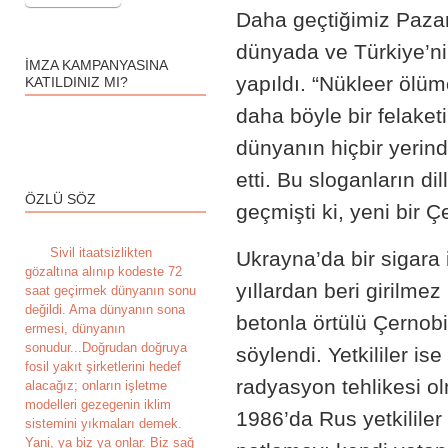
Daha geçtiğimiz Pazar
dünyada ve Türkiye’nin
İMZA KAMPANYASINA
yapıldı. “Nükleer ölümc
KATILDINIZ MI?
daha böyle bir felake
dünyanın hiçbir yerind
etti. Bu sloganların 
ÖZLÜ SÖZ
geçmişti ki, yeni bir Çe
S
ivil itaatsizlikten
Ukrayna’da bir sigara 
gözaltına alınıp kodeste 72
yıllardan beri girilmez
saat geçirmek dünyanın sonu
değildi. Ama dünyanın sona
betonla örtülü Çernobil
ermesi, dünyanın
sonudur...Doğrudan doğruya
söylendi. Yetkililer i
fosil yakıt şirketlerini hedef
radyasyon tehlikesi ol
alacağız; onların işletme
modelleri gezegenin iklim
1986’da Rus yetkililer
sistemini yıkmaları demek.
Yani, ya biz ya onlar. Biz sağ