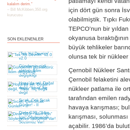
patlamayı kendi vatan
kalalım derim."
için dört gün sonra İs
– Bill McKibben,350.org
kurucusu
olabilmiştik. Tıpkı Fu
TEPCO’nun bir yıldan f
okyanusa bıraktığının 
SON EKLENENLER
büyük tehlikeler barınd
“Tek Yol Devrim”
olunsa tek bir nüklee
v2.0
Gündemin gizli
Çernobil Nükleer Santr
aktörü: İklim
değişikliği
Çernobil felaketini a
Hopa’da sel: Doğal
değil, “fıtrat” hiç
nükleer patlama ile or
değil
tarafından emilen rady
Sıcak, Çok Sıcak
Günler! - II
havaya karışması; bul
Dinle G20; “İklim
karışması, solunması i
İçin” Söyleyecek
Sözümüz Var!
açabilir. 1986’da bulu