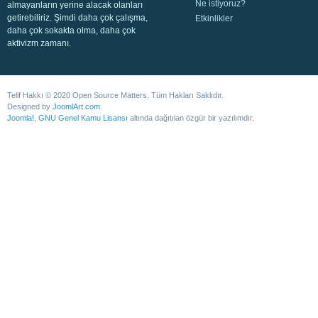
Ne istiyoruz?
almayanların yerine alacak olanları
getirebiliriz. Şimdi daha çok çalışma,
Etkinlikler
daha çok sokakta olma, daha çok
aktivizm zamanı.
Telif Hakkı © 2020 Open Source Matters. Tüm Hakları Saklıdır.
Designed by
JoomlArt.com
.
Joomla!
,
GNU Genel Kamu Lisansı
altında dağıtılan özgür bir yazılımdır.