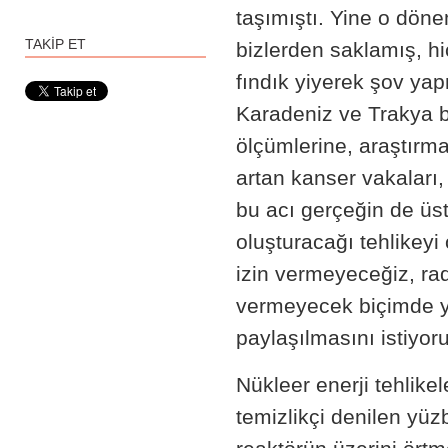
taşımıştı. Yine o dönem
TAKİP ET
bizlerden saklamış, hiç
fındık yiyerek şov yap
Karadeniz ve Trakya b
ölçümlerine, araştırma
artan kanser vakaları,
bu acı gerçeğin de üs
oluşturacağı tehlikey
izin vermeyeceğiz, ra
vermeyecek biçimde y
paylaşılmasını istiyor
Nükleer enerji tehlikel
temizlikçi denilen yüz