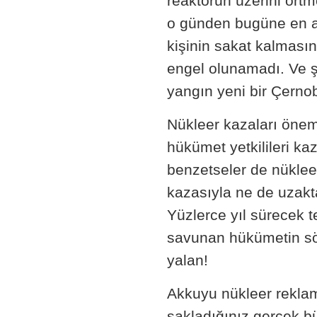
reaktörün üzerini örtm
o günden bugüne en az
kişinin sakat kalması
engel olunamadı. Ve şim
yangın yeni bir Çerno
Nükleer kazaları önem
hükümet yetkilileri ka
benzetseler de nüklee
kazasıyla ne de uzakta
Yüzlerce yıl sürecek te
savunan hükümetin söy
yalan!
Akkuyu nükleer reklam
sakladığınız gerçek bü