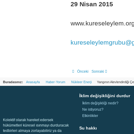
29 Nisan 2015
www.kureseleylem.or
kureseleylemgrubu@
Önceki
Sonraki
Buradasınız:
Anasayfa
Haber-Yorum
Nükleer Enerji
Yangının Alevlendirdiği Çe
İklim değişikliğini durdur
İklim değişikliği nedir?
Ne istiyoruz?
Etkinlikler
Kolektif olarak hareket edersek
hükümetleri küresel ısınmayı durduracak
Su hakkı
tedbirleri almaya zorlayabiliriz ya da