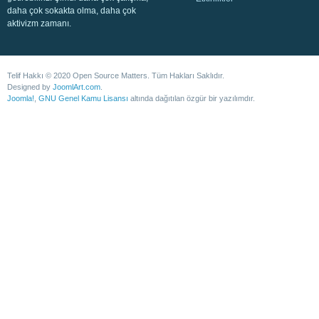
daha çok sokakta olma, daha çok
aktivizm zamanı.
Telif Hakkı © 2020 Open Source Matters. Tüm Hakları Saklıdır.
Designed by
JoomlArt.com
.
Joomla!
,
GNU Genel Kamu Lisansı
altında dağıtılan özgür bir yazılımdır.