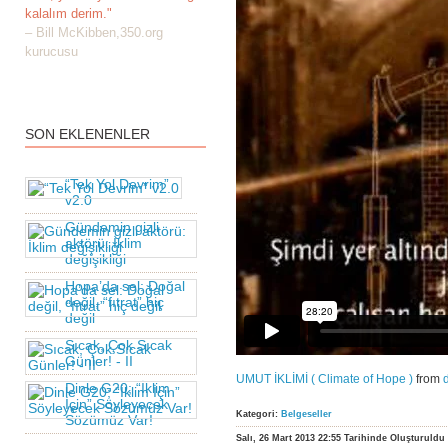
kalalım derim."
– Bill McKibben,350.org
kurucusu
SON EKLENENLER
“Tek Yol Devrim”
v2.0
Gündemin gizli
aktörü: İklim
değişikliği
Hopa’da sel: Doğal
değil, “fıtrat” hiç
değil
Sıcak, Çok Sıcak
Günler! - II
UMUT İKLİMİ ( Climate of Hope )
from
Dinle G20; “İklim
İçin” Söyleyecek
Kategori:
Belgeseller
Sözümüz Var!
Salı, 26 Mart 2013 22:55 Tarihinde Oluşturuldu