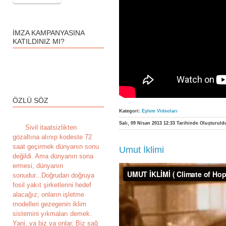
İMZA KAMPANYASINA
KATILDINIZ MI?
ÖZLÜ SÖZ
Kategori:
Eylem Videoları
Salı, 09 Nisan 2013 12:33 Tarihinde Oluşturuld
S
ivil itaatsizlikten
gözaltına alınıp kodeste 72
saat geçirmek dünyanın sonu
Umut İklimi
değildi. Ama dünyanın sona
ermesi, dünyanın
sonudur...Doğrudan doğruya
fosil yakıt şirketlerini hedef
alacağız; onların işletme
modelleri gezegenin iklim
sistemini yıkmaları demek.
Yani, ya biz ya onlar. Biz sağ