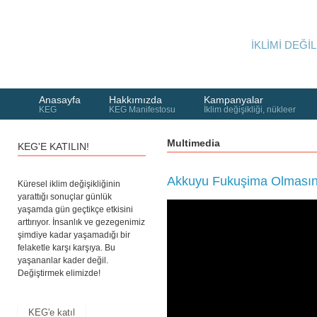
İKLİMİ DEĞİL
Anasayfa
Hakkımızda
Kampanyalar
KEG
KEG Manifestosu
İklim değişikliği, nükleer
Multimedia
KEG'E KATILIN!
Akkuyu Fukuşima Olmasın 
Küresel iklim değişikliğinin
yarattığı sonuçlar günlük
yaşamda gün geçtikçe etkisini
arttırıyor. İnsanlık ve gezegenimiz
şimdiye kadar yaşamadığı bir
felaketle karşı karşıya. Bu
yaşananlar kader değil.
Değiştirmek elimizde!