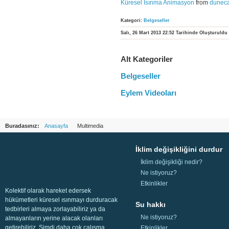
Küresel Isınma Animasyon
from
dunec
Kategori:
Belgeseller
Salı, 26 Mart 2013 22:52 Tarihinde Oluşturuldu
Alt Kategoriler
Belgeseller
Eylem Videoları
Buradasınız:
Anasayfa
Multimedia
İklim değişikliğini durdur
İklim değişikliği nedir?
Ne istiyoruz?
Etkinlikler
Kolektif olarak hareket edersek
hükümetleri küresel ısınmayı durduracak
Su hakkı
tedbirleri almaya zorlayabiliriz ya da
Ne istiyoruz?
almayanların yerine alacak olanları
getirebiliriz. Şimdi daha çok çalışma,
Etkinlikler