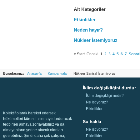
Alt Kategoriler
Etkinlikler
Neden hayır?
Nükleer İstemiyoruz
«
Start
Önceki
1
2
3
4
5
6
7
Sonra
Buradasınız:
Anasayfa
Kampanyalar
Nükleer Santral İstemiyoruz
İklim değişikliğini durdur
İklim değişikliği nedir?
Ne istiyoruz?
Etkinlikler
Kolektif olarak hareket edersek
hükümetleri küresel ısınmayı durduracak
Su hakkı
tedbirleri almaya zorlayabiliriz ya da
Ne istiyoruz?
almayanların yerine alacak olanları
getirebiliriz. Şimdi daha çok çalışma,
Etkinlikler