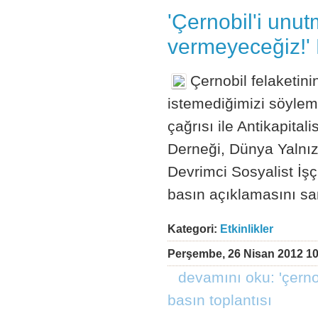
'Çernobil'i unut
vermeyeceğiz!' 
Çernobil felaketin
istemediğimizi söylem
çağrısı ile Antikapita
Derneği, Dünya Yalnız
Devrimci Sosyalist İşçi
basın açıklamasını san
Kategori:
Etkinlikler
Perşembe, 26 Nisan 2012 10
devamını oku: 'çerno
basın toplantısı