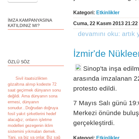
Kategori:
Etkinlikler
İMZA KAMPANYASINA
Cuma, 22 Kasım 2013 21:22 
KATILDINIZ MI?
devamını oku: artık y
İzmir'de Nüklee
ÖZLÜ SÖZ
Sinop'ta inşa edilm
arasında imzalanan 22
S
ivil itaatsizlikten
gözaltına alınıp kodeste 72
protesto edildi.
saat geçirmek dünyanın sonu
değildi. Ama dünyanın sona
7 Mayıs Salı günü 19:
ermesi, dünyanın
sonudur...Doğrudan doğruya
Merkezi önünde buluşa
fosil yakıt şirketlerini hedef
alacağız; onların işletme
gerçekleştirdi.
modelleri gezegenin iklim
sistemini yıkmaları demek.
Yani, ya biz ya onlar. Biz sağ
Kategori:
Etkinlikler