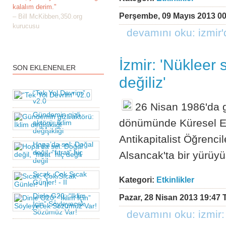
kalalım derim."
Perşembe, 09 Mayıs 2013 00
– Bill McKibben,350.org
kurucusu
devamını oku: i̇zmir'
İzmir: 'Nükleer 
SON EKLENENLER
değiliz'
“Tek Yol Devrim”
v2.0
26 Nisan 1986'da g
Gündemin gizli
dönümünde Küresel E
aktörü: İklim
değişikliği
Antikapitalist Öğrenci
Hopa’da sel: Doğal
değil, “fıtrat” hiç
Alsancak'ta bir yürüyü
değil
Sıcak, Çok Sıcak
Kategori:
Etkinlikler
Günler! - II
Dinle G20; “İklim
Pazar, 28 Nisan 2013 19:47 
İçin” Söyleyecek
Sözümüz Var!
devamını oku: i̇zmir: