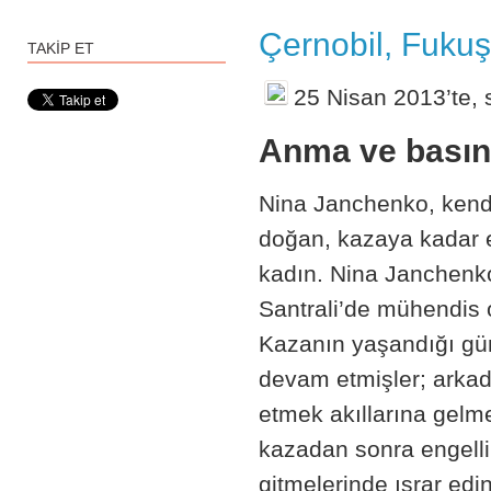
Çernobil, Fuku
TAKİP ET
25 Nisan 2013’te, 
Anma ve basın
Nina Janchenko, kendi 
doğan, kazaya kadar e
kadın. Nina Janchenko,
Santrali’de mühendis o
Kazanın yaşandığı gün
devam etmişler; arkada
etmek akıllarına gel
kazadan sonra engelli
gitmelerinde ısrar edi