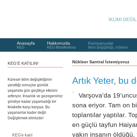
İKLİMİ DEĞİL
Anasayfa
Hakkımızda
Kampanyalar
KEG
KEG Manifestosu
İklim değişikliği, nükleer
Nükleer Santral İstemiyoruz
KEG'E KATILIN!
Artık Yeter, bu d
Küresel iklim değişikliğinin
yarattığı sonuçlar günlük
yaşamda gün geçtikçe etkisini
Varşova’da 19’uncus
arttırıyor. İnsanlık ve gezegenimiz
şimdiye kadar yaşamadığı bir
sona eriyor. Tam on bi
felaketle karşı karşıya. Bu
yaşananlar kader değil.
toplantılar yaptılar. 
Değiştirmek elimizde!
en güçlü tayfun Haiyan,
yakın insanın öldüğü, 