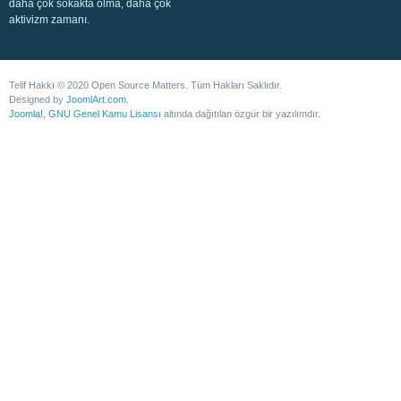
daha çok sokakta olma, daha çok
aktivizm zamanı.
Telif Hakkı © 2020 Open Source Matters. Tüm Hakları Saklıdır.
Designed by
JoomlArt.com
.
Joomla!
,
GNU Genel Kamu Lisansı
altında dağıtılan özgür bir yazılımdır.