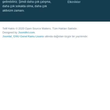
getirebiliriz. Şimdi daha çok çalışma,
Etkinlikler
daha çok sokakta olma, daha çok
aktivizm zamanı.
Telif Hakkı © 2020 Open Source Matters. Tüm Hakları Saklıdır.
Designed by
JoomlArt.com
.
Joomla!
,
GNU Genel Kamu Lisansı
altında dağıtılan özgür bir yazılımdır.