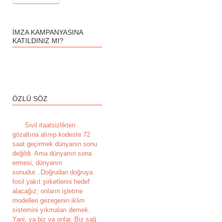
İMZA KAMPANYASINA
KATILDINIZ MI?
ÖZLÜ SÖZ
S
ivil itaatsizlikten
gözaltına alınıp kodeste 72
saat geçirmek dünyanın sonu
değildi. Ama dünyanın sona
ermesi, dünyanın
sonudur...Doğrudan doğruya
fosil yakıt şirketlerini hedef
alacağız; onların işletme
modelleri gezegenin iklim
sistemini yıkmaları demek.
Yani, ya biz ya onlar. Biz sağ