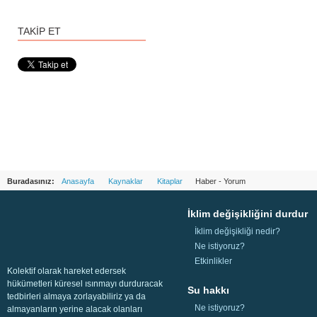
TAKİP ET
Buradasınız:
Anasayfa
Kaynaklar
Kitaplar
Haber - Yorum
İklim değişikliğini durdur
İklim değişikliği nedir?
Ne istiyoruz?
Etkinlikler
Kolektif olarak hareket edersek
hükümetleri küresel ısınmayı durduracak
Su hakkı
tedbirleri almaya zorlayabiliriz ya da
Ne istiyoruz?
almayanların yerine alacak olanları