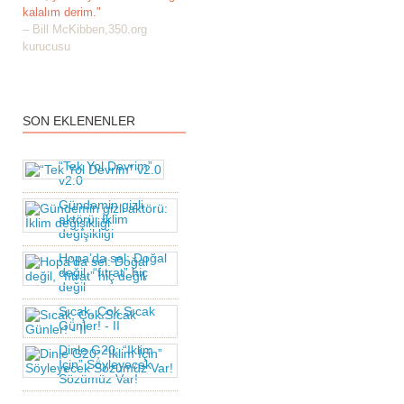
kalalım derim."
– Bill McKibben,350.org
kurucusu
SON EKLENENLER
“Tek Yol Devrim”
v2.0
Gündemin gizli
aktörü: İklim
değişikliği
Hopa’da sel: Doğal
değil, “fıtrat” hiç
değil
Sıcak, Çok Sıcak
Günler! - II
Dinle G20; “İklim
İçin” Söyleyecek
Sözümüz Var!