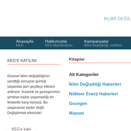
İKLİMİ DEĞİL
Anasayfa
Hakkımızda
Kampanyalar
KEG
KEG Manifestosu
İklim değişikliği, nükleer
Kitaplar
KEG'E KATILIN!
Alt Kategoriler
Küresel iklim değişikliğinin
yarattığı sonuçlar günlük
İklim Değişikliği Haberleri
yaşamda gün geçtikçe etkisini
arttırıyor. İnsanlık ve gezegenimiz
Nükleer Enerji Haberleri
şimdiye kadar yaşamadığı bir
felaketle karşı karşıya. Bu
Gezegen
yaşananlar kader değil.
Manset
Değiştirmek elimizde!