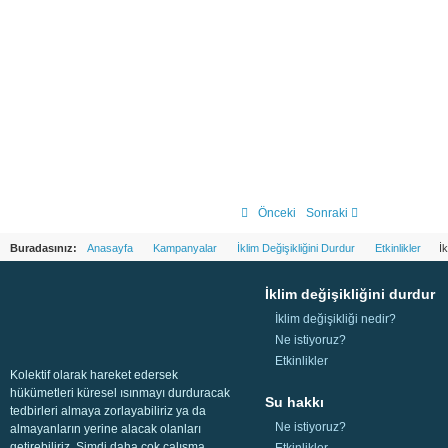
Önceki
Sonraki
Buradasınız:
Anasayfa
Kampanyalar
İklim Değişikliğini Durdur
Etkinlikler
İk
İklim değişikliğini durdur
İklim değişikliği nedir?
Ne istiyoruz?
Etkinlikler
Kolektif olarak hareket edersek
hükümetleri küresel ısınmayı durduracak
Su hakkı
tedbirleri almaya zorlayabiliriz ya da
Ne istiyoruz?
almayanların yerine alacak olanları
getirebiliriz. Şimdi daha çok çalışma,