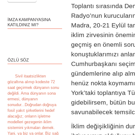
Toplantı sırasında Dem
Radyo’nun kurucuların
İMZA KAMPANYASINA
Madra, 20-21 Eylül tar
KATILDINIZ MI?
iklim zirvesinin öne
geçmiş en önemli sorun
konuştuklarımızı anla
ÖZLÜ SÖZ
Cumhurbaşkanı seçimle
gündemlerine alıp al
S
ivil itaatsizlikten
gözaltına alınıp kodeste 72
henüz nokta koymamış
saat geçirmek dünyanın sonu
York’taki toplantıya T
değildi. Ama dünyanın sona
ermesi, dünyanın
gidebilirsem, bütün bu
sonudur...Doğrudan doğruya
fosil yakıt şirketlerini hedef
savunabilecek temsilci
alacağız; onların işletme
modelleri gezegenin iklim
İklim değişikliğinin du
sistemini yıkmaları demek.
Yani, ya biz ya onlar. Biz sağ