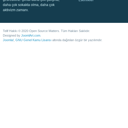
Etkinlikler
daha çok sokakta olma, daha çok
aktivizm zamanı.
Telif Hakkı © 2020 Open Source Matters. Tüm Hakları Saklıdır.
Designed by
JoomlArt.com
.
Joomla!
,
GNU Genel Kamu Lisansı
altında dağıtılan özgür bir yazılımdır.