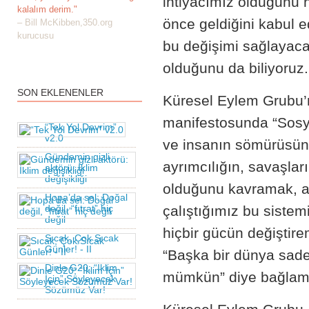
ihtiyacımız olduğunu 
kalalım derim."
önce geldiğini kabul e
– Bill McKibben,350.org
kurucusu
bu değişimi sağlayaca
olduğunu da biliyoruz.
SON EKLENENLER
Küresel Eylem Grubu’n
manifestosunda “Sosyal
“Tek Yol Devrim”
v2.0
ve insanın sömürüsünün
Gündemin gizli
ayrımcılığın, savaşlar
aktörü: İklim
değişikliği
olduğunu kavramak, al
Hopa’da sel: Doğal
değil, “fıtrat” hiç
çalıştığımız bu sistem
değil
hiçbir gücün değiştir
Sıcak, Çok Sıcak
Günler! - II
“Başka bir dünya sade
Dinle G20; “İklim
mümkün” diye bağlamı
İçin” Söyleyecek
Sözümüz Var!