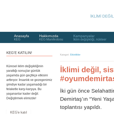
İKLİMİ DEĞİL
Anasayfa
Hakkımızda
Kampanyalar
KEG
KEG Manifestosu
İklim değişikliği, nükleer
KEG'E KATILIN!
Kategori:
Etkinlikler
Küresel iklim değişikliğinin
İklimi değil, s
yarattığı sonuçlar günlük
yaşamda gün geçtikçe etkisini
#oyumdemirta
arttırıyor. İnsanlık ve gezegenimiz
şimdiye kadar yaşamadığı bir
felaketle karşı karşıya. Bu
İki gün önce Selahatti
yaşananlar kader değil.
Demirtaş’ın “Yeni Yaşa
Değiştirmek elimizde!
toplantısı yapıldı.