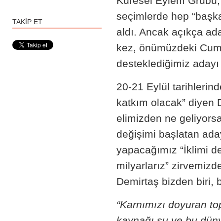
Küresel Eylem Grubu,
seçimlerde hep “başk
TAKİP ET
aldı. Ancak açıkça ada
kez, önümüzdeki Cumh
desteklediğimiz adayı 
20-21 Eylül tarihlerind
katkım olacak” diyen 
elimizden ne geliyor
değişimi başlatan aday
yapacağımız “İklimi değ
milyarlarız” zirvemizde
Demirtaş bizden biri, 
“Karnımızı doyuran to
kaynağı su ve bu düny