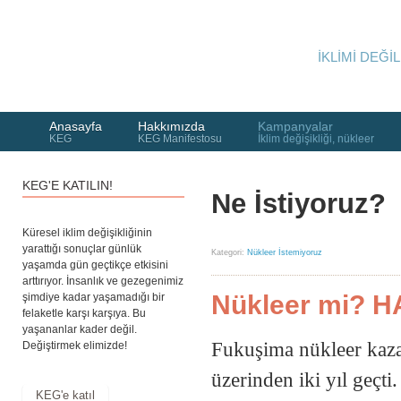
İKLİMİ DEĞİL
Anasayfa
Hakkımızda
Kampanyalar
KEG
KEG Manifestosu
İklim değişikliği, nükleer
KEG'E KATILIN!
Ne İstiyoruz?
Küresel iklim değişikliğinin
yarattığı sonuçlar günlük
Kategori:
Nükleer İstemiyoruz
yaşamda gün geçtikçe etkisini
arttırıyor. İnsanlık ve gezegenimiz
Nükleer mi? 
şimdiye kadar yaşamadığı bir
felaketle karşı karşıya. Bu
yaşananlar kader değil.
Fukuşima nükleer kaza
Değiştirmek elimizde!
üzerinden iki yıl geçt