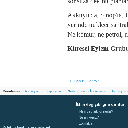
sonsuza dek bu planlar
Akkuyu'da, Sinop'ta, İ
yerinde nükleer santra
Ne kömür, ne petrol, n
Küresel Eylem Grub
Önceki
Sonraki
Buradasınız:
Anasayfa
Kampanyalar
Nükleer Santral İstemiyoruz
Ne İstiyoru
İklim değişikliğini durdur
İklim değişikliği nedir?
Ne istiyoruz?
Etkinlikler
Kolektif olarak hareket edersek