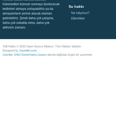
hükümetleri küresel ısınmayı durduracak
Su hakkı
tedbirleri almaya zorlayabiliriz ya da
Ne istiyoruz?
almayanların yerine alacak olanları
getirebiliriz. Şimdi daha çok çalışma,
Etkinlikler
daha çok sokakta olma, daha çok
aktivizm zamanı.
Telif Hakkı © 2020 Open Source Matters. Tüm Hakları Saklıdır.
Designed by
JoomlArt.com
.
Joomla!
,
GNU Genel Kamu Lisansı
altında dağıtılan özgür bir yazılımdır.