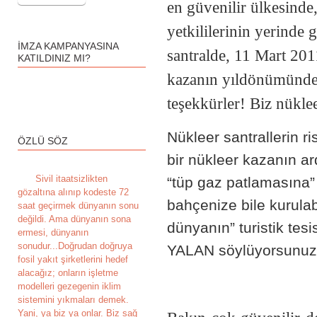
en güvenilir ülkesind
yetkililerinin yerinde 
İMZA KAMPANYASINA
santralde, 11 Mart 20
KATILDINIZ MI?
kazanın yıldönümünde,
teşekkürler! Biz nükle
Nükleer santrallerin ri
ÖZLÜ SÖZ
bir nükleer kazanın ar
S
ivil itaatsizlikten
“tüp gaz patlamasına”
gözaltına alınıp kodeste 72
bahçenize bile kurula
saat geçirmek dünyanın sonu
değildi. Ama dünyanın sona
dünyanın” turistik tesi
ermesi, dünyanın
sonudur...Doğrudan doğruya
YALAN söylüyorsunuz
fosil yakıt şirketlerini hedef
alacağız; onların işletme
modelleri gezegenin iklim
sistemini yıkmaları demek.
Yani, ya biz ya onlar. Biz sağ