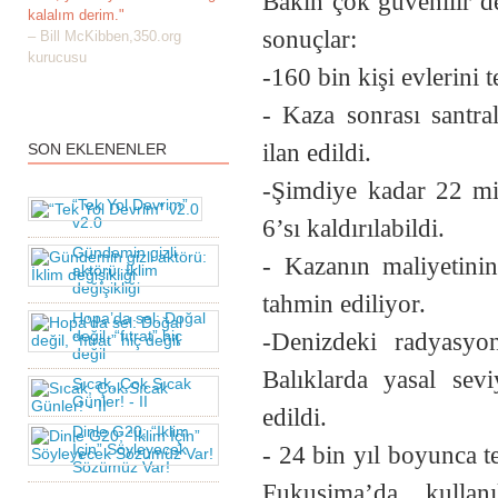
Bakın çok güvenilir de
kalalım derim."
sonuçlar:
– Bill McKibben,350.org
kurucusu
-160 bin kişi evlerini te
- Kaza sonrası santra
ilan edildi.
SON EKLENENLER
-Şimdiye kadar 22 m
“Tek Yol Devrim”
v2.0
6’sı kaldırılabildi.
Gündemin gizli
- Kazanın maliyetini
aktörü: İklim
değişikliği
tahmin ediliyor.
Hopa’da sel: Doğal
değil, “fıtrat” hiç
-Denizdeki radyasyon
değil
Balıklarda yasal sev
Sıcak, Çok Sıcak
Günler! - II
edildi.
Dinle G20; “İklim
İçin” Söyleyecek
- 24 bin yıl boyunca
Sözümüz Var!
Fukuşima’da kullan