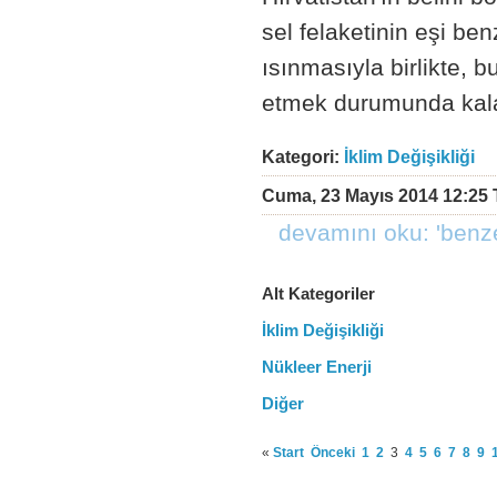
sel felaketinin eşi b
ısınmasıyla birlikte, 
etmek durumunda kalac
Kategori:
İklim Değişikliği
Cuma, 23 Mayıs 2014 12:25 
devamını oku: 'benzer
Alt Kategoriler
İklim Değişikliği
Nükleer Enerji
Diğer
«
Start
Önceki
1
2
3
4
5
6
7
8
9