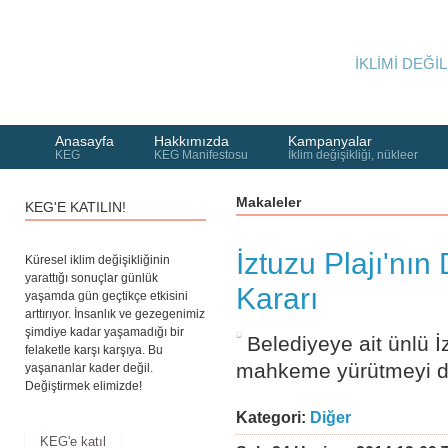
İKLİMİ DEĞİL
Anasayfa
Hakkımızda
Kampanyalar
KEG
KEG Manifestosu
İklim değişikliği, nükleer
Makaleler
KEG'E KATILIN!
İztuzu Plajı'nı
Küresel iklim değişikliğinin
yarattığı sonuçlar günlük
Kararı
yaşamda gün geçtikçe etkisini
arttırıyor. İnsanlık ve gezegenimiz
şimdiye kadar yaşamadığı bir
Belediyeye ait ünlü İ
felaketle karşı karşıya. Bu
mahkeme yürütmeyi du
yaşananlar kader değil.
Değiştirmek elimizde!
Kategori:
Diğer