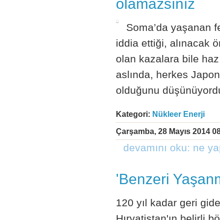
olamazsınız
Soma’da yaşanan fel
iddia ettiği, alınacak
olan kazalara bile haz
aslında, herkes Japony
olduğunu düşünüyor
Kategori:
Nükleer Enerji
Çarşamba, 28 Mayıs 2014 08
devamını oku: ne ya
'Benzeri Yaşanma
120 yıl kadar geri gid
Hırvatistan'ın belirli 