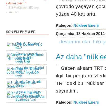
kalalım derim."
çevrede yaşayan çocuk
– Bill McKibben,350.org
kurucusu
yüzde 40 kat arttı.
Kategori:
Nükleer Enerji
SON EKLENENLER
Çarşamba, 18 Haziran 2014 
devamını oku: fukuş
“Tek Yol Devrim”
v2.0
Gündemin gizli
Az daha "nükle
aktörü: İklim
değişikliği
Geçen akşam TRT’de
Hopa’da sel: Doğal
değil, “fıtrat” hiç
ilgili bir program izle
değil
Sıcak, Çok Sıcak
TRT’deki bu “Nükleer 
Günler! - II
seyrettim.
Dinle G20; “İklim
İçin” Söyleyecek
Sözümüz Var!
Kategori:
Nükleer Enerji