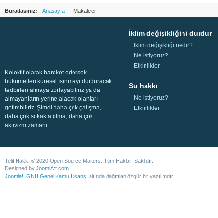
Buradasınız:
Anasayfa
Makaleler
İklim değişikliğini durdur
İklim değişikliği nedir?
Ne istiyoruz?
Etkinlikler
Kolektif olarak hareket edersek
hükümetleri küresel ısınmayı durduracak
Su hakkı
tedbirleri almaya zorlayabiliriz ya da
Ne istiyoruz?
almayanların yerine alacak olanları
getirebiliriz. Şimdi daha çok çalışma,
Etkinlikler
daha çok sokakta olma, daha çok
aktivizm zamanı.
Telif Hakkı © 2020 Open Source Matters. Tüm Hakları Saklıdır.
Designed by
JoomlArt.com
.
Joomla!
,
GNU Genel Kamu Lisansı
altında dağıtılan özgür bir yazılımdır.