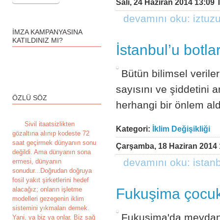
Salı, 24 Haziran 2014 13:09 
devamını oku: i̇ztuz
İMZA KAMPANYASINA
KATILDINIZ MI?
İstanbul’u botla
Bütün bilimsel veriler
sayısını ve şiddetini 
ÖZLÜ SÖZ
herhangi bir önlem a
S
ivil itaatsizlikten
Kategori:
İklim Değişikliği
gözaltına alınıp kodeste 72
saat geçirmek dünyanın sonu
Çarşamba, 18 Haziran 2014 
değildi. Ama dünyanın sona
devamını oku: i̇stan
ermesi, dünyanın
sonudur...Doğrudan doğruya
fosil yakıt şirketlerini hedef
alacağız; onların işletme
Fukuşima çocukl
modelleri gezegenin iklim
sistemini yıkmaları demek.
Fukuşima'da meydana
Yani, ya biz ya onlar. Biz sağ