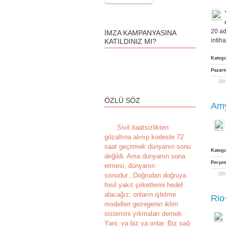
20 ad
İMZA KAMPANYASINA
intih
KATILDINIZ MI?
Kateg
Pazart
de
ÖZLÜ SÖZ
Amy
S
ivil itaatsizlikten
gözaltına alınıp kodeste 72
saat geçirmek dünyanın sonu
Kateg
değildi. Ama dünyanın sona
Perşem
ermesi, dünyanın
de
sonudur...Doğrudan doğruya
fosil yakıt şirketlerini hedef
alacağız; onların işletme
Rio
modelleri gezegenin iklim
sistemini yıkmaları demek.
Yani, ya biz ya onlar. Biz sağ