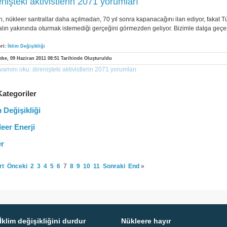
enişteki aktivistlerin 2071 yorumları
, nükleer santrallar daha açılmadan, 70 yıl sonra kapanacağını ilan ediyor, fakat Tü
alın yakınında oturmak istemediği gerçeğini görmezden geliyor. Bizimle dalga geçe
ori:
İklim Değişikliği
be, 09 Haziran 2011 08:51 Tarihinde Oluşturuldu
vamını oku: direnişteki aktivistlerin 2071 yorumları
Kategoriler
m Değişikliği
eer Enerji
er
rt
Önceki
2
3
4
5
6
7
8
9
10
11
Sonraki
End
»
İklim değişikliğini durdur
Nükleere hayır