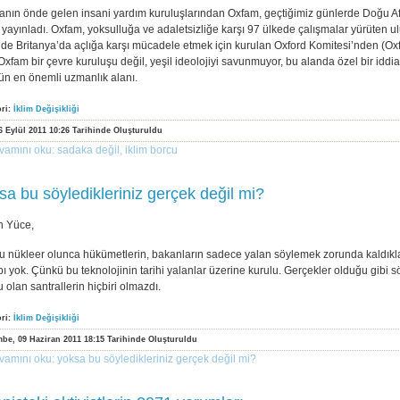
nın önde gelen insani yardım kuruluşlarından Oxfam, geçtiğimiz günlerde Doğu Afri
 yayınladı. Oxfam, yoksulluğa ve adaletsizliğe karşı 97 ülkede çalışmalar yürüten ulu
de Britanya’da açlığa karşı mücadele etmek için kurulan Oxford Komitesi’nden (Oxf
Oxfam bir çevre kuruluşu değil, yeşil ideolojiyi savunmuyor, bu alanda özel bir iddia
ün en önemli uzmanlık alanı.
ori:
İklim Değişikliği
06 Eylül 2011 10:26 Tarihinde Oluşturuldu
vamını oku: sadaka değil, iklim borcu
sa bu söyledikleriniz gerçek değil mi?
n Yüce,
 nükleer olunca hükümetlerin, bakanların sadece yalan söylemek zorunda kaldıklar
ı yok. Çünkü bu teknolojinin tarihi yalanlar üzerine kurulu. Gerçekler olduğu gibi
u olan santrallerin hiçbiri olmazdı.
ori:
İklim Değişikliği
be, 09 Haziran 2011 18:15 Tarihinde Oluşturuldu
vamını oku: yoksa bu söyledikleriniz gerçek değil mi?