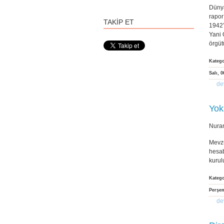
Dünya
rapor
TAKİP ET
1942’
Yani 
örgüt
Kateg
Salı, 
de
Yok
Nura
Mevzu
hesab
kurul
Kateg
Perşem
de