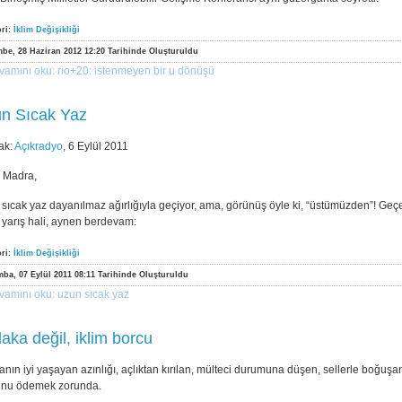
ori:
İklim Değişikliği
be, 28 Haziran 2012 12:20 Tarihinde Oluşturuldu
vamını oku: rio+20: i̇stenmeyen bir u dönüşü
n Sıcak Yaz
ak:
Açıkradyo
, 6 Eylül 2011
 Madra,
sıcak yaz dayanılmaz ağırlığıyla geçiyor, ama, görünüş öyle ki, “üstümüzden”! Geçe
n yarış hali, aynen berdevam:
ori:
İklim Değişikliği
ba, 07 Eylül 2011 08:11 Tarihinde Oluşturuldu
vamını oku: uzun sıcak yaz
aka değil, iklim borcu
nın iyi yaşayan azınlığı, açlıktan kırılan, mülteci durumuna düşen, sellerle boğuş
unu ödemek zorunda.