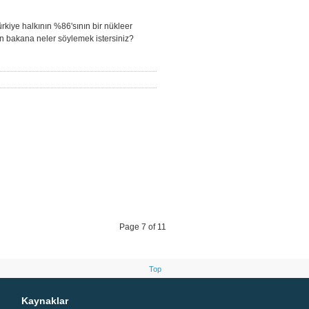
rkiye halkının %86'sının bir nükleer
n bakana neler söylemek istersiniz?
Page 7 of 11
Top
Kaynaklar