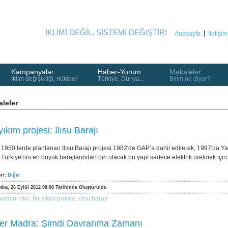
İKLİMİ DEĞİL, SİSTEMİ DEĞİŞTİR!
Anasayfa
İletişim
Kampanyalar
Haber-Yorum
Makaleler
İklim değişikliği, nükleer
Türkiye, Dünya...
Bilim ne diyor?
leler
yıkım projesi: Ilısu Barajı
1950’lerde planlanan Ilısu Barajı projesi 1982'de GAP’a dahil edilerek, 1997'da Ya
Türkiye'nin en büyük barajlarından biri olacak bu yapı sadece elektrik üretmek için
ori:
Diğer
ba, 26 Eylül 2012 08:08 Tarihinde Oluşturuldu
vamını oku: bir yıkım projesi: ilısu barajı
r Madra: Şimdi Davranma Zamanı