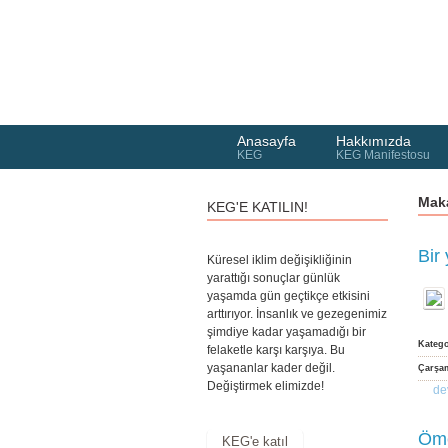
Anasayfa
Hakkımızda
KEG
KEG Manifestosu
Maka
KEG'E KATILIN!
Bir 
Küresel iklim değişikliğinin
yarattığı sonuçlar günlük
yaşamda gün geçtikçe etkisini
arttırıyor. İnsanlık ve gezegenimiz
şimdiye kadar yaşamadığı bir
Kateg
felaketle karşı karşıya. Bu
yaşananlar kader değil.
Çarşam
Değiştirmek elimizde!
de
Öme