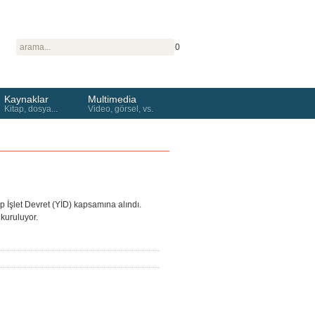
0
Kaynaklar
Multimedia
Kitap, dosya...
Video, görsel, vs.
p İşlet Devret (YİD) kapsamına alındı.
 kuruluyor.