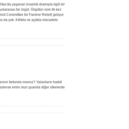
ka’da yaşanan insanlık dramıyla ilgili bir
slararası bir örgüt. Örgütün ismi ilk kez
ord Committee for Famine Relief) geliyor.
sı da yok. Kıtlıkla ve açlıkla mücadele
ının farkında mısınız? Yalanların haddi
 söylense emin olun şuanda diğer ülkelerde