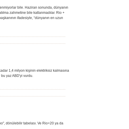
ilenmiyorlar bile. Haziran sonunda, dünyanın
atılma zahmetine bile katlanmadılar. Rio +
 başkanının ifadesiyle, “dünyanın en uzun
adar 1,4 milyon kişinin elektriksiz kalmasına
ar bu yaz ABD'yi vurdu.
rno", dönülebilir tabelası. Ve Rio+20 ya da