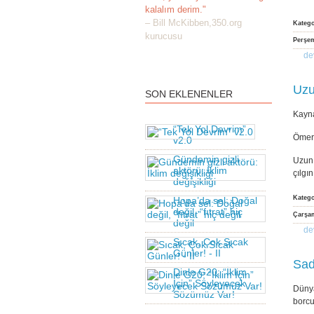
kalalım derim."
– Bill McKibben,350.org
Kateg
kurucusu
Perşem
de
Uzu
SON EKLENENLER
Kayn
“Tek Yol Devrim”
Ömer
v2.0
Gündemin gizli
Uzun 
aktörü: İklim
çılgı
değişikliği
Kateg
Hopa’da sel: Doğal
değil, “fıtrat” hiç
Çarşam
değil
de
Sıcak, Çok Sıcak
Günler! - II
Sad
Dinle G20; “İklim
İçin” Söyleyecek
Dünya
Sözümüz Var!
borc