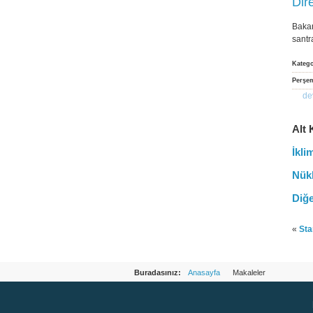
Dir
Bakan
santr
Kateg
Perşem
de
Alt 
İkli
Nükl
Diğ
«
Sta
Buradasınız:
Anasayfa
Makaleler