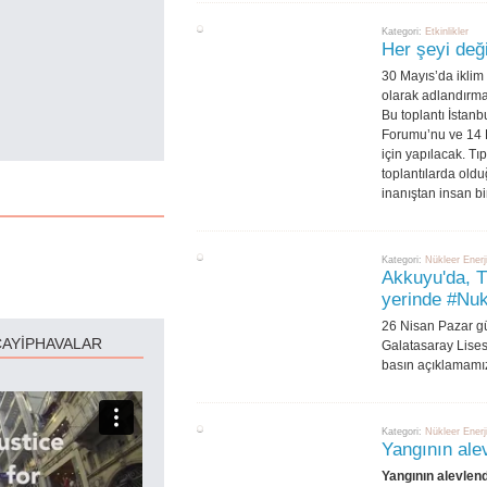
Kategori:
Etkinlikler
Her şeyi değ
30 Mayıs’da iklim
olarak adlandırmay
Bu toplantı İstanb
Forumu’nu ve 14 K
için yapılacak. T
toplantılarda oldu
inanıştan insan b
Kategori:
Nükleer Enerj
Akkuyu'da, T
yerinde #‎Nu
26 Nisan Pazar gü
CAYİPHAVALAR
Galatasaray Lises
basın açıklamamı
Kategori:
Nükleer Enerj
Yangının alev
Yangının alevlend