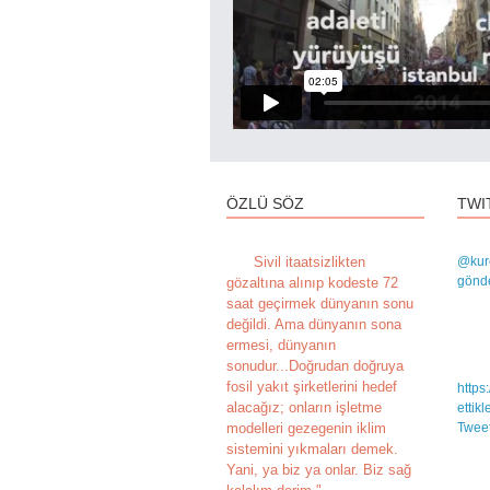
ÖZLÜ SÖZ
TWI
S
ivil itaatsizlikten
@kur
gönde
gözaltına alınıp kodeste 72
saat geçirmek dünyanın sonu
değildi. Ama dünyanın sona
ermesi, dünyanın
sonudur...Doğrudan doğruya
fosil yakıt şirketlerini hedef
https
alacağız; onların işletme
ettik
modelleri gezegenin iklim
Tweet
sistemini yıkmaları demek.
Yani, ya biz ya onlar. Biz sağ