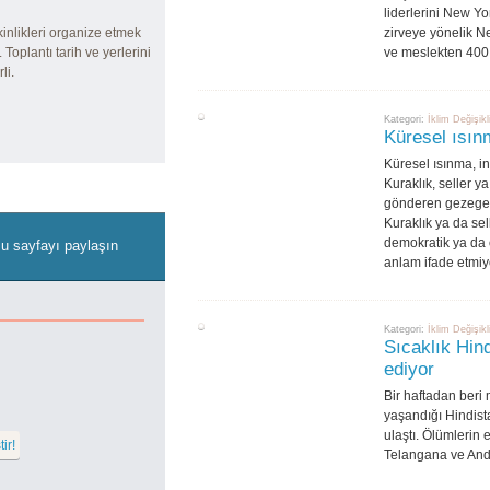
liderlerini New Yo
kinlikleri organize etmek
zirveye yönelik Ne
 Toplantı tarih ve yerlerini
ve meslekten 400 
li.
Kategori:
İklim Değişikl
Küresel ısın
Küresel ısınma, i
Kuraklık, seller ya
gönderen gezegen h
Kuraklık ya da sel
demokratik ya da o
u sayfayı paylaşın
anlam ifade etmiy
Kategori:
İklim Değişikl
Sıcaklık Hin
ediyor
Bir haftadan beri
yaşandığı Hindist
ulaştı. Ölümlerin 
Telangana ve Andr