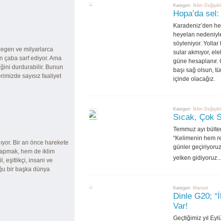
Kategori:
İklim Değişikl
Hopa’da sel: 
Karadeniz’den hep
heyelan nedeniyle
söyleniyor. Yollar
zegen ve milyarlarca
sular akmıyor, ele
n çaba sarf ediyor. Ama
güne hesaplanır. 
iğini durdurabilir. Bunun
başı sağ olsun, t
rimizde sayısız faaliyet
içinde olacağız.
Kategori:
İklim Değişikl
Sıcak, Çok S
Temmuz ayı bülten
“Kelimenin hem r
ıyor. Bir an önce harekete
günler geçiriyoru
yapmak, hem de iklim
yelken gidiyoruz..
, eşitlikçi, insani ve
uğu bir başka dünya
Kategori:
Manset
Dinle G20; “
Var!
Geçtiğimiz yıl Ey