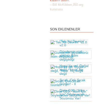
kalalım derim."
– Bill McKibben,350.org
kurucusu
SON EKLENENLER
“Tek Yol Devrim”
v2.0
Gündemin gizli
aktörü: İklim
değişikliği
Hopa’da sel: Doğal
değil, “fıtrat” hiç
değil
Sıcak, Çok Sıcak
Günler! - II
Dinle G20; “İklim
İçin” Söyleyecek
Sözümüz Var!