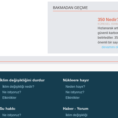
BAKMADAN GEÇME
350 Nedir
KÜRESEL ISIN
Hızlanarak art
güvenli karbon
belirlediler. 
önemli bir say
devamını o
İklim değişikliğini durdur
Nükleere hayır
İklim değişikliği nedir?
Neden hayır?
Ne istiyoruz?
Ne istiyoruz?
Etkinlikler
Etkinlikler
Su hakkı
Haber - Yorum
Ne istiyoruz?
İklim değişikliği