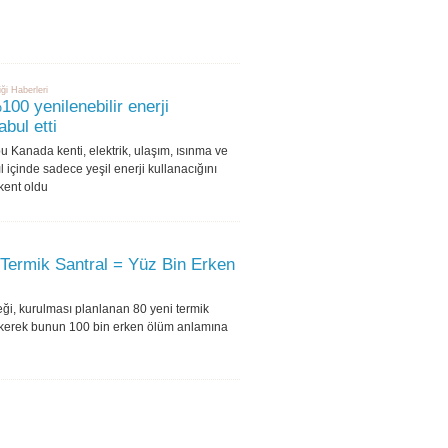
iği Haberleri
00 yenilenebilir enerji
bul etti
u Kanada kenti, elektrik, ulaşım, ısınma ve
l içinde sadece yeşil enerji kullanacığını
kent oldu
Termik Santral = Yüz Bin Erken
ği, kurulması planlanan 80 yeni termik
çekerek bunun 100 bin erken ölüm anlamına