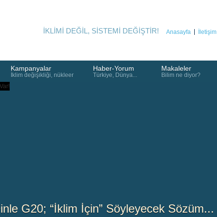
İKLİMİ DEĞİL, SİSTEMİ DEĞİŞTİR!
Anasayfa
İletişim
Kampanyalar
Haber-Yorum
Makaleler
İklim değişikliği, nükleer
Türkiye, Dünya...
Bilim ne diyor?
inle G20; “İklim İçin” Söyleyecek Sözüm...