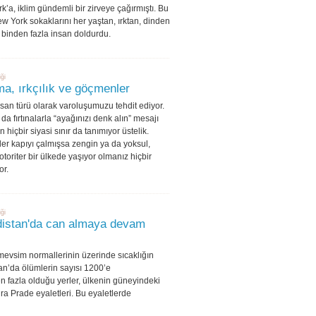
rk’a, iklim gündemli bir zirveye çağırmıştı. Bu
w York sokaklarını her yaştan, ırktan, dinden
binden fazla insan doldurdu.
iği
ma, ırkçılık ve göçmenler
nsan türü olarak varoluşumuzu tehdit ediyor.
 da fırtınalarla “ayağınızı denk alın” mesajı
içbir siyasi sınır da tanımıyor üstelik.
ler kapıyı çalmışsa zengin ya da yoksul,
toriter bir ülkede yaşıyor olmanız hiçbir
or.
iği
distan'da can almaya devam
 mevsim normallerinin üzerinde sıcaklığın
an’da ölümlerin sayısı 1200’e
en fazla olduğu yerler, ülkenin güneyindeki
a Prade eyaletleri. Bu eyaletlerde