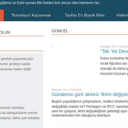
tiğimiz yıl Eylül ayında BM Sekteri tüm dünya ülke liderlerini Ne...
"Kararlıyız! Kazanmak
Tarihin En Büyük İklim
Halkın
zorundayız ve kaza...
Yürüyüşü
Bi
GÜNCEL
 OLUN
20 Eylül İklim adaleti yürüşü
BM çağrısıyla yapılacak İklim
İklim de
sırasında yaptığımız basın
Zirvesi öncesi 166 ülkede
sınırla
açıklamasının sonunu "S...
2808 etkinlik gerçekleşt...
salınıml
Kategori:
İklim Değişikl
“Tek Yol Dev
Daha sonbahar bil
lar günlük yaşamda gün
sıcak Ağustos ayı 
genimiz şimdiye kadar
olacağı da daha ş
şananlar kader değil.
hüzünlü hüzzam şa
Kategori:
İklim Değişikliği
Gündemin gizli aktörü: İklim değişikl
Bugün yaşadığımız çatışmaların, mülteci krizlerin
değişikliği olabilir mi?
Pentagon ve IPCC raporlar
küresel ısınmayı
yeni bir çalışma, iklim değişikliğinin getirdiği aşı
ya da almayanların yerine
nedenlerinden biri olduğunu belirtiyor.
 çalışma, daha çok sokakta