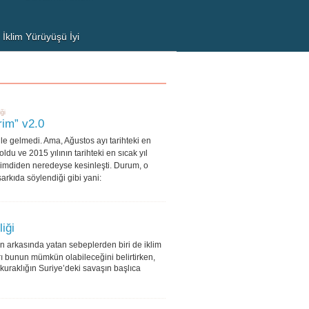
 İklim Yürüyüşü İyi
r Başlangıç ...
ğişikliğinin etkilerinin
nabilmesi için karbon
arının %80...
iği
rim” v2.0
e gelmedi. Ama, Ağustos ayı tarihteki en
oldu ve 2015 yılının tarihteki en sıcak yıl
imdiden neredeyse kesinleşti. Durum, o
rkıda söylendiği gibi yani:
iği
in arkasında yatan sebeplerden biri de iklim
ı bunun mümkün olabileceğini belirtirken,
rı kuraklığın Suriye’deki savaşın başlıca