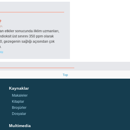
?
MA
an etkiler sonucunda ilklim uzmanları,
dioksit üst sınırını 350 ppm olarak
350, gezegenin sağlığı açısından çok
ı.
ku
Top
Kaynaklar
Makaleler
Kitaplar
Broşürler
Dosyalar
Multimedia