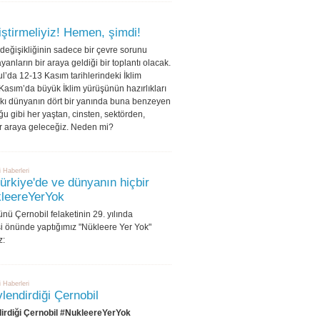
iştirmeliyiz! Hemen, şimdi!
 değişikliğinin sadece bir çevre sorunu
anların bir araya geldiği bir toplantı olacak.
ul’da 12-13 Kasım tarihlerindeki İklim
asım’da büyük İklim yürüşünün hazırlıkları
ıpkı dünyanın dört bir yanında buna benzeyen
ğu gibi her yaştan, cinsten, sektörden,
ir araya geleceğiz. Neden mi?
i Haberleri
ürkiye'de ve dünyanın hiçbir
kleereYerYok‬
nü Çernobil felaketinin 29. yılında
i önünde yaptığımız "Nükleere Yer Yok"
z:
i Haberleri
lendirdiği Çernobil
irdiği Çernobil ‪#‎NukleereYerYok‬‬