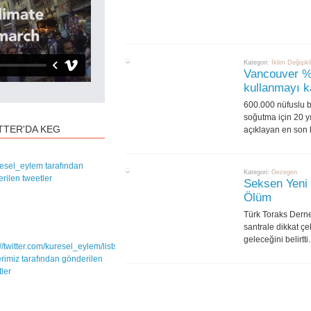
Kategori:
İklim Değişikl
Vancouver %1
kullanmayı ka
600.000 nüfuslu b
soğutma için 20 yı
TTER'DA KEG
açıklayan en son 
esel_eylem tarafından
Kategori:
Gezegen
rilen tweetler
Seksen Yeni 
Ölüm
Türk Toraks Derne
santrale dikkat 
geleceğini belirtti.
://twitter.com/kuresel_eylem/lists/takip-
lerimiz tarafından gönderilen
ler