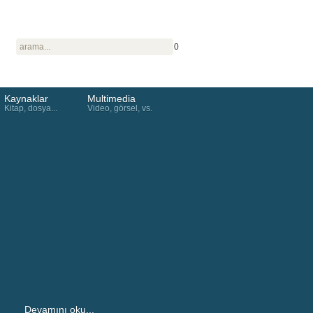
0
Kaynaklar
Multimedia
Kitap, dosya...
Video, görsel, vs.
Devamını oku...