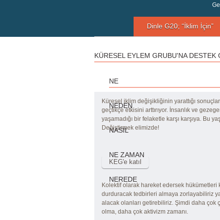
Geç
Dinle G20; “İklim İçin”
Söyleyecek Sözüm...
KÜRESEL EYLEM GRUBU'NA DESTEK
Geçtiğimiz yıl Eylül ayında
BM Sekteri tüm dünya ülke
liderlerini New York’a, ik...
NE
Küresel iklim değişikliğinin yarattığı sonuç
NEDEN
geçtikçe etkisini arttırıyor. İnsanlık ve geze
yaşamadığı bir felaketle karşı karşıya. Bu ya
Değiştirmek elimizde!
NASIL
NE ZAMAN
NEREDE
Kolektif olarak hareket edersek hükümetleri 
durduracak tedbirleri almaya zorlayabiliriz 
alacak olanları getirebiliriz. Şimdi daha çok
olma, daha çok aktivizm zamanı.