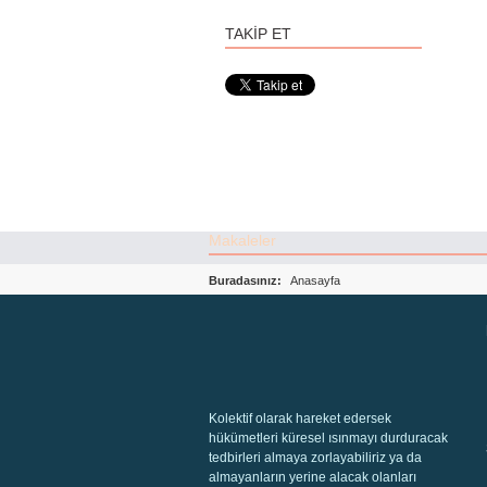
TAKİP ET
Makaleler
Kitaplar
Buradasınız:
Anasayfa
Kolektif olarak hareket edersek
hükümetleri küresel ısınmayı durduracak
tedbirleri almaya zorlayabiliriz ya da
almayanların yerine alacak olanları