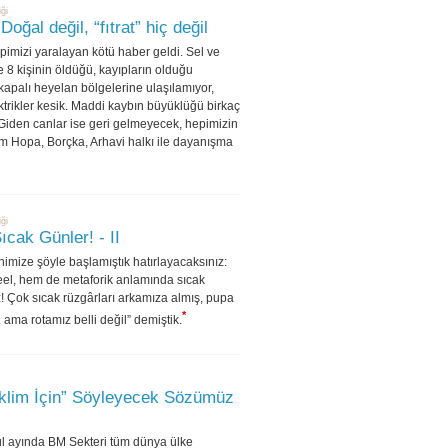
iği
Doğal değil, “fıtrat” hiç değil
imizi yaralayan kötü haber geldi. Sel ve
 8 kişinin öldüğü, kayıpların olduğu
 kapalı heyelan bölgelerine ulaşılamıyor,
ktrikler kesik. Maddi kaybın büyüklüğü birkaç
Giden canlar ise geri gelmeyecek, hepimizin
üm Hopa, Borçka, Arhavi halkı ile dayanışma
iği
ıcak Günler! - II
imize şöyle başlamıştık hatırlayacaksınız:
eel, hem de metaforik anlamında sıcak
z! Çok sıcak rüzgârları arkamıza almış, pupa
*
. ama rotamız belli değil” demiştik.
İklim İçin” Söyleyecek Sözümüz
lül ayında BM Sekteri tüm dünya ülke