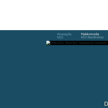
Anasayfa
Hakkımızda
KEG
KEG Manifestosu
D