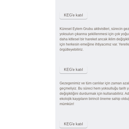
Küresel Eylem Grubu aktivistleri, sürecin ge
yoksulun çıkarına şekillenmesi için çok yoğu
daha kitlesel bir hareket ancak iklim değişikl
için herkesin emeğine ihtiyacımız var. Yerelle
örgütleyebiliriz.
Gezegenimiz ve tüm canlılar için zaman azal
geçmeliyiz. Bu süreci hem yoksulluğu tarih 
değişikliğini durdurmak için kullanabiliriz. Adil
ekolojik kaygıların birincil öneme sahip old
mümkün!